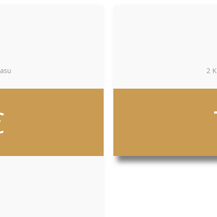
tasu
2 K
€