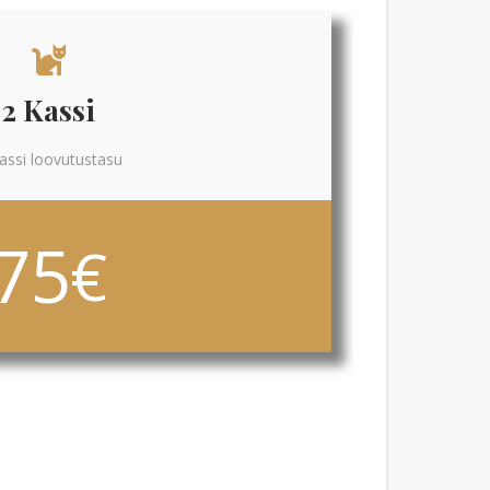
2 Kassi
assi loovutustasu
75
€