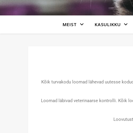
MEIST
KASULIKKU
Kõik turvakodu loomad lähevad uutesse kodude
Loomad läbivad veterinaarse kontrolli. Kõik l
Loovutust